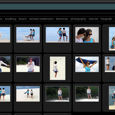
otos · isselburg · beach · michael weidemann · blumenau · photography · internet · fotografie · b
camboriu · brazil · sao paulo · photos · 2m.studio · models