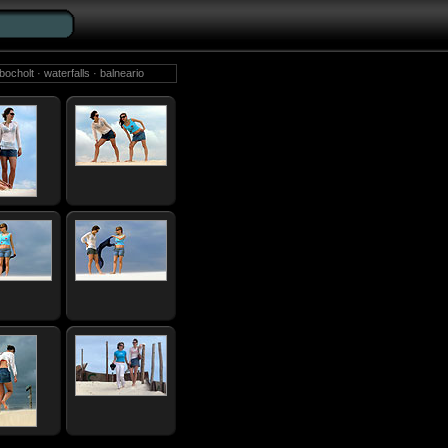
ocholt · waterfalls · balneario