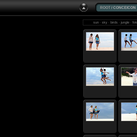
ROOT
/ CONCEICON
sun · sky · birds · jungle · f