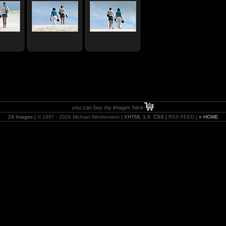
you can buy my images here
24 Images |
© 1997 - 2026 Michael Weidemann
| XHTML 1.0 CSS |
RSS FEED
|
» HOME