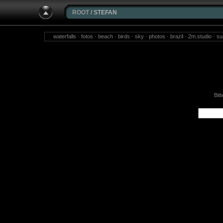
ROOT
/ STEFAN
waterfalls · fotos · beach · birds · sky · photos · brazil · 2m.studio · s
models · isselbu
Bit