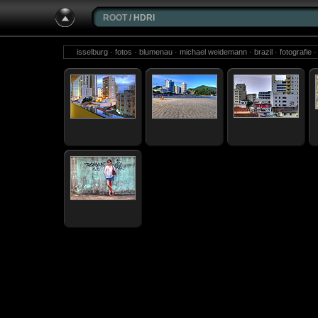
ROOT
/ HDRI
isselburg · fotos · blumenau · michael weidemann · brazil · fotografie ·
birds · photos · b