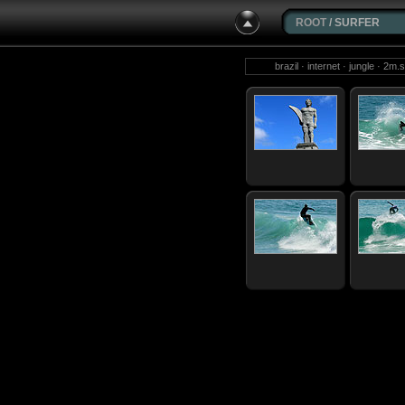
ROOT
/ SURFER
brazil · internet · jungle · 2