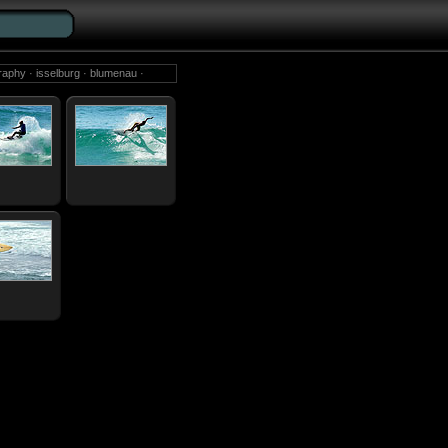
graphy · isselburg · blumenau ·