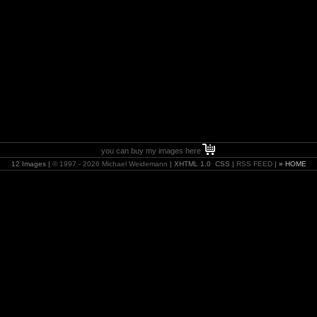
you can buy my images here
12 Images |
© 1997 - 2026 Michael Weidemann
| XHTML 1.0 CSS |
RSS FEED
|
» HOME