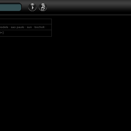
models · sao paulo · sun · bocholt ·
 brazil
>
|