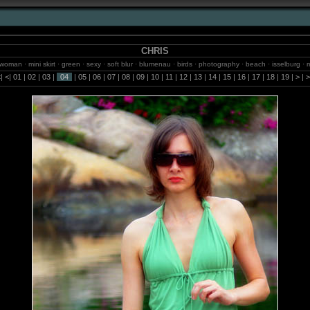
CHRIS
· woman · mini skirt · green · sexy · soft blur · blumenau · birds · photography · beach · isselburg · 
l weidemann · jungle · photos · balneario camboriu · sky · fotografie · fotos · internet · waterfalls ·
<
|
<
|
01
|
02
|
03
|
04
|
05
|
06
|
07
|
08
|
09
|
10
|
11
|
12
|
13
|
14
|
15
|
16
|
17
|
18
|
19
|
>
|
>