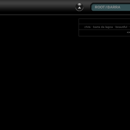
ROOT
/
BARRA
chris · barra da lagoa · beautiful 
michae
<