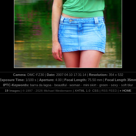
Camera:
DMC-FZ30 |
Date:
2007:04:10 17:31:14 |
Resolution:
354 x 532
Exposure Time:
1/100 s |
Aperture:
4.00 |
Focal Length:
75.50 mm |
Focal Length 35m
IPTC-Keywords:
barra da lagoa - beautiful - woman - mini skirt - green - sexy - soft blur
19
Images |
© 1997 - 2026 Michael Weidemann
| XHTML 1.0 CSS |
RSS FEED
|
» HOME