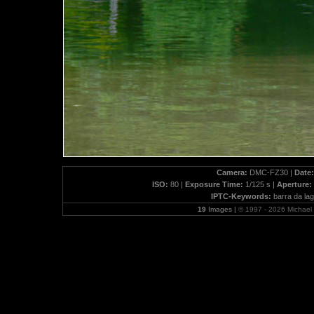
Camera:
DMC-FZ30 |
Date:
ISO:
80 |
Exposure Time:
1/125 s |
Aperture:
IPTC-Keywords:
barra da lago
19
Images |
© 1997 - 2026 Michae