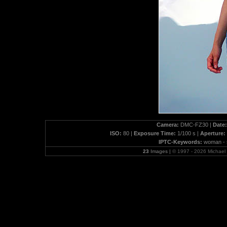
Camera:
DMC-FZ30 |
Date:
ISO:
80 |
Exposure Time:
1/100 s |
Aperture:
IPTC-Keywords:
woman - s
23
Images |
© 1997 - 2026 Michae