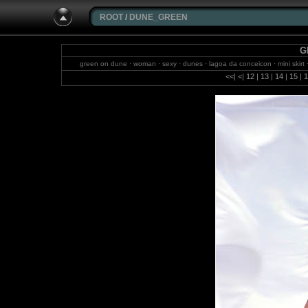
ROOT
/
DUNE_GREEN
G
green on dune · woman · sexy · dunes · lagoa da conceicon · mini skirt · su
wonderful · long legs · cool · blue sky · posing · michael weideman
<<
|
<
|
12
|
13
|
14
|
15
|
1