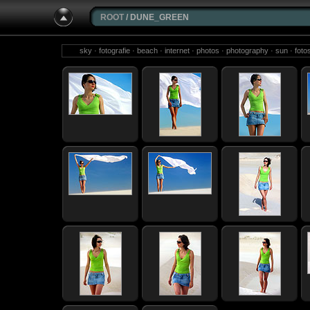
ROOT
/ DUNE_GREEN
sky · fotografie · beach · internet · photos · photography · sun · foto
michael weidemann ·