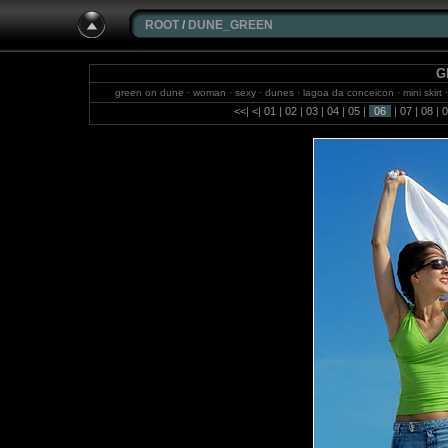
ROOT
/
DUNE_GREEN
G
green on dune · woman · sexy · dunes · lagoa da conceicon · mini skirt · 
michael weidemann · christine · mini skirt · posing · clouds · port
<<
|
<
|
01
|
02
|
03
|
04
|
05
|
06
|
07
|
08
|
0