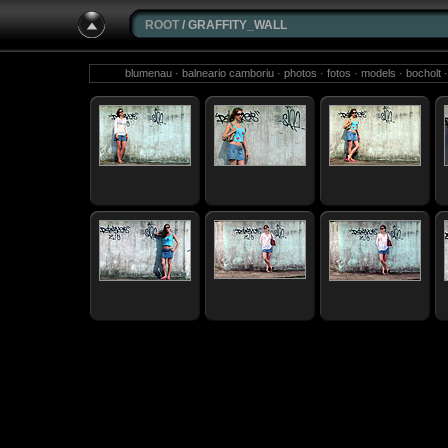
ROOT
/ GRAFFITY_WALL
blumenau · balneario camboriu · photos · fotos · models · bocholt · 
fotografie · sky · sao