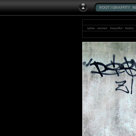
ROOT
/
GRAFFITY_W
sylvia · woman · beautiful · trashy ·