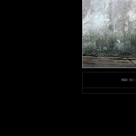
ISO:
80 |