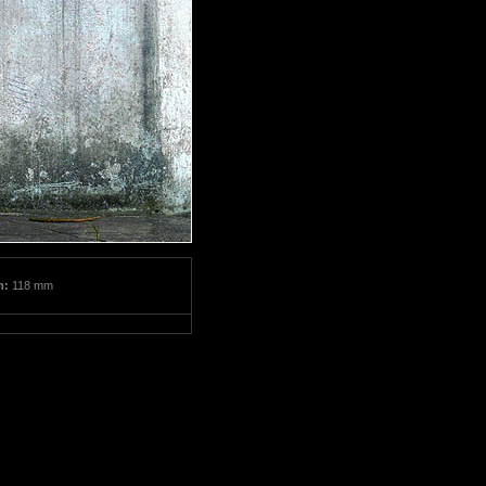
m:
118 mm