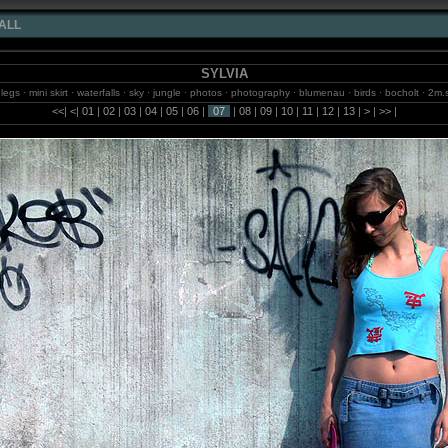
ALL
SYLVIA
 legs · mini skirt · waterfalls · sky · jungle · photos · photography · blumenau · birds · bocholt · 2m.
· brazil · fotografie · michael weidemann · sao paulo · fotos · beach · balneario camboriu
<<
|
<
|
01
|
02
|
03
|
04
|
05
|
06
|
07
|
08
|
09
|
10
|
11
|
12
|
13
|
>
|
>>
|