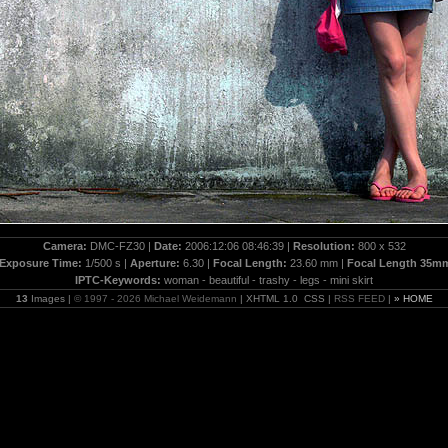
Camera:
DMC-FZ30 |
Date:
2006:12:06 08:46:39 |
Resolution:
800 x 532
Exposure Time:
1/500 s |
Aperture:
6.30 |
Focal Length:
23.60 mm |
Focal Length 35m
IPTC-Keywords:
woman - beautiful - trashy - legs - mini skirt
13
Images |
© 1997 - 2026 Michael Weidemann
| XHTML 1.0 CSS |
RSS FEED
|
» HOME